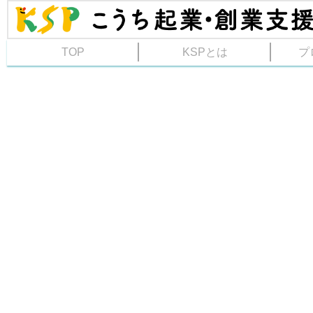
TOP
KSPとは
プ