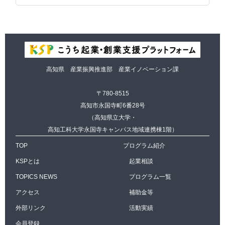
会員登録
第２条 KSP会員登録の希望者は、本ウ
ェブサイトにおいて所定の情報（以下
「登録事項」といいます。）を提供する
ことで、登録を申請するものとします。
高知県 産業振興推進部 産業イノベーション課
会員本人による利用
第３条 会員は、本ウェブサイトに関す
〒780-8515
るログインID及びパスワードを自己の責
高知市永国寺町6番28号
任において適切に管理保管するものと
（高知県立大学・
し、これを第三者に利用させ、貸与、譲
高知工科大学永国寺キャンパス地域連携棟1階）
渡、名義変更又は売買等の対象としては
TOP
プログラム紹介
ならないものとします。
KSPとは
起業相談
会員登録情報の変更、退会
TOPICS NEWS
プログラム一覧
第４条 会員は、登録事項に変更があっ
アクセス
補助金等
た場合には、本ウェブサイト所定の方法
外部リンク
活動実績
により、該当する変更事項を遅滞なく届
け出るものとします。
会員登録