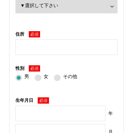
住所
必須
性別
必須
男
女
その他
生年月日
必須
年
月