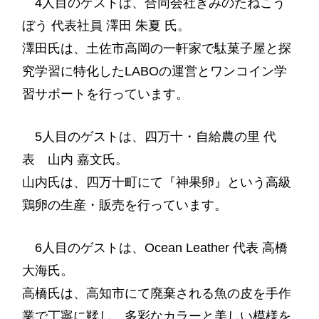
4人目のゲストは、合同会社きみのたねこう
ぼう 代表社員 澤田 朱夏 氏。
澤田氏は、土佐市高岡の一軒家で駄菓子屋と探
究学習に特化したLABOの運営とワンコイン学
習サポートを行っています。
5人目のゲストは、四万十・自給農の里 代
表 山内 嘉文氏。
山内氏は、四万十町にて『神果卵』
という高級
鶏卵の生産・販売を行っています
。
6人目のゲストは、
Ocean Leather 代表 高橋
大海
氏。
高橋氏は、
高知市にて廃棄される魚の皮を手作
業で丁寧に鞣し、多彩なカラーと美しい模様を