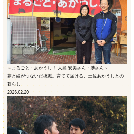
～まるごと・あかうし！ ⼤島 安美さん・渉さん～
夢と縁がつないだ挑戦。育てて届ける、土佐あかうしとの
暮らし
2026.02.20